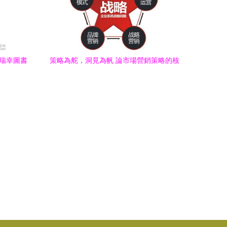
與瑞幸圖書
策略為舵，洞見為帆 論市場營銷策略的核
示
心地位與策劃之道