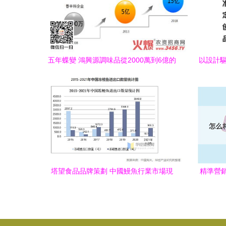
五年蝶變 鴻興源調味品從2000萬到6億的
以設計驅
營銷策劃之路
塔望食品品牌策劃 中國鰻魚行業市場現
精準營
狀、發展趨勢與營銷策略全解析