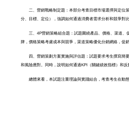
二、營銷戰略制定題：本部分考查目標市場選擇與定位策
分、目標、定位），強調如何通過消費者需求分析和競爭對
三、4P營銷策略組合題：試題圍繞產品、價格、渠道、
牌，價格策略考慮成本與競爭，渠道策略優化分銷網絡，促
四、營銷策劃方案實施與評估題：試題要求考生撰寫簡
和風險應對。同時，說明如何通過KPI（關鍵績效指標）和
總體來看，本試題注重理論與實踐結合，考查考生在動