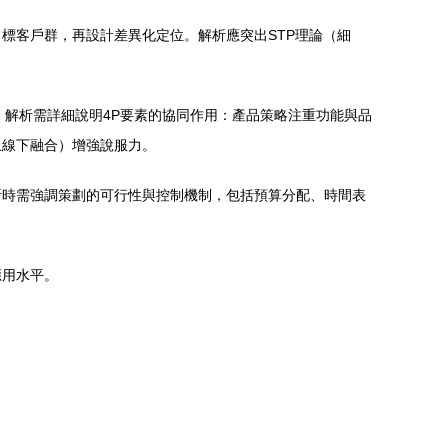
標客戶群，再設計差異化定位。解析應突出STP理論（細
。解析需詳細說明4P要素的協同作用：產品策略注重功能與品
上線下融合）增強說服力。
析時需強調策劃的可行性與控制機制，包括預算分配、時間表
應用水平。