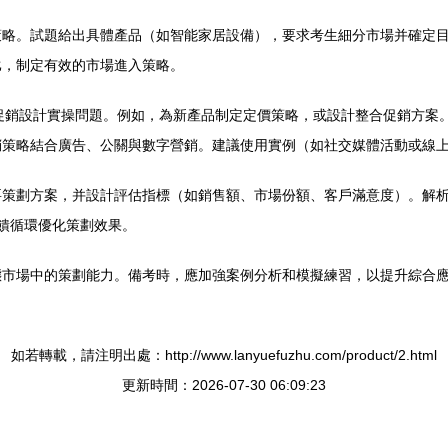
略。試題給出具體產品（如智能家居設備），要求考生細分市場并確定目
比，制定有效的市場進入策略。
促銷設計實操問題。例如，為新產品制定定價策略，或設計整合促銷方案
銷策略結合廣告、公關與數字營銷。建議使用實例（如社交媒體活動或線
要策劃方案，并設計評估指標（如銷售額、市場份額、客戶滿意度）。解
反饋循環優化策劃效果。
態市場中的策劃能力。備考時，應加強案例分析和模擬練習，以提升綜合
如若轉載，請注明出處：http://www.lanyuefuzhu.com/product/2.html
更新時間：2026-07-30 06:09:23