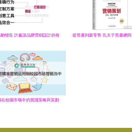
動增長 許鑫談品牌營銷設計的有
從舊書到新零售 孔夫子舊書網
效之道
專營店的市場營銷策劃啟
銷在校園市場中的實踐策略與策劃
要點